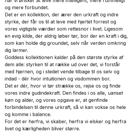
når vi ønsker at leve mere intelligent, mere rummeligt
og mere forbundet.
Det er en kollektion, der ærer den urkraft og indre
styrke, der får os til at leve med hjertet forrest og
vores vigtigste værdier som rettesnor i livet. Ligesom
en evig kilde, der aldrig løber tør, bor der en kraft i dig,
som kan holde dig groundet, selv når verden omkring
dig larmer.
Goddess kollektionen kalder på den største styrke af
dem alle: styrken til at række ud over det, vi forstår
med hjernen, og i stedet vende tilbage til os selv og
indad - dér hvor intuitionen og visdommen bor.
Det er dér, hvor vi tør strække os, rejse os og finde
vores indre gudindekraft. Den findes i os alle, uanset
køn og alder, og vores opgave er, at genfinde
forbindelsen til denne urkraft, så vi kan vokse os hele
og komme i balance.
For det er herfra, vi skaber, herfra vi elsker og herfra
livet og kærligheden bliver større.