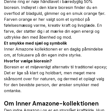
Denne ring er nøje håndlavet i bæredygtig 50%
bioresin. Indlejret i den klare bioresin finder du en
overflod af bladguld, glimmer og en smuk orange fjer.
Farven orange er her valgt som et symbol på
følelsesmæssig varme, kreativ kraft og livsglæde. En
farve, der støtter dig i at mærke din egen energi og
udtrykke den med åbenhed og mod.
Et smykke med sjæl og symbolik
Inner Amazone kollektionen er en daglig påmindelse
om, at fokusere på din egen indre styrke.
Hvorfor vælge bioresin?
Bioresin er et miljøvenligt alternativ til traditionel epoxy;
Det er lige så klart og holdbart, men meget mere
skånsomt over for naturen, og dermed et oplagt valg
for den bevidste person, der ønsker smykker med
omtanke.
Om Inner Amazone-kollektionen
Den indre Amazon i os er en storslået kraftkilde. Hun