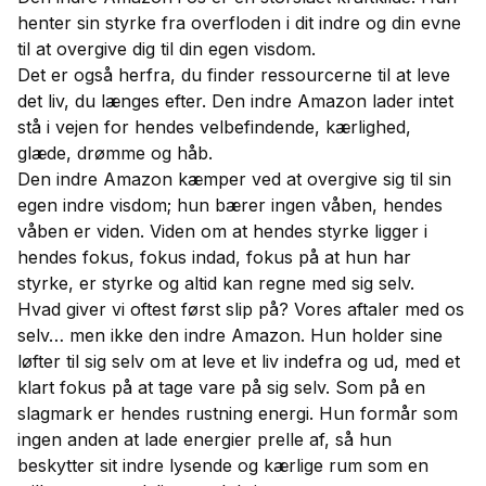
henter sin styrke fra overfloden i dit indre og din evne
til at overgive dig til din egen visdom.
Det er også herfra, du finder ressourcerne til at leve
det liv, du længes efter. Den indre Amazon lader intet
stå i vejen for hendes velbefindende, kærlighed,
glæde, drømme og håb.
Den indre Amazon kæmper ved at overgive sig til sin
egen indre visdom; hun bærer ingen våben, hendes
våben er viden. Viden om at hendes styrke ligger i
hendes fokus, fokus indad, fokus på at hun har
styrke, er styrke og altid kan regne med sig selv.
Hvad giver vi oftest først slip på? Vores aftaler med os
selv… men ikke den indre Amazon. Hun holder sine
løfter til sig selv om at leve et liv indefra og ud, med et
klart fokus på at tage vare på sig selv. Som på en
slagmark er hendes rustning energi. Hun formår som
ingen anden at lade energier prelle af, så hun
beskytter sit indre lysende og kærlige rum som en