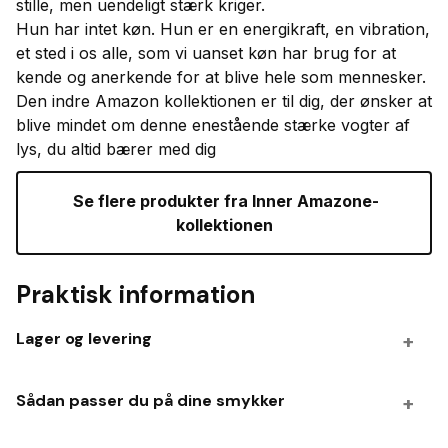
stille, men uendeligt stærk kriger.
Hun har intet køn. Hun er en energikraft, en vibration,
et sted i os alle, som vi uanset køn har brug for at
kende og anerkende for at blive hele som mennesker.
Den indre Amazon kollektionen er til dig, der ønsker at
blive mindet om denne enestående stærke vogter af
lys, du altid bærer med dig
 Se flere produkter fra Inner Amazone-
kollektionen
Praktisk information
Lager og levering
Produktion af smykker
Sådan passer du på dine smykker
Jeg producerer som regel på bestilling og holder
kun et lille lager. Regn derfor med en leveringstid
Opbevaring og vedligeholdelse